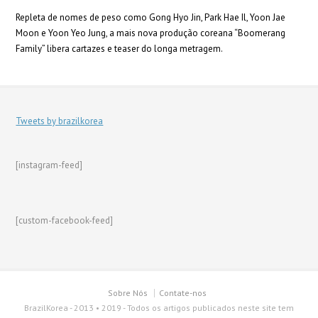
Repleta de nomes de peso como Gong Hyo Jin, Park Hae Il, Yoon Jae
Moon e Yoon Yeo Jung, a mais nova produção coreana “Boomerang
Family” libera cartazes e teaser do longa metragem.
Tweets by brazilkorea
[instagram-feed]
[custom-facebook-feed]
Sobre Nós
Contate-nos
BrazilKorea - 2013 • 2019 - Todos os artigos publicados neste site tem