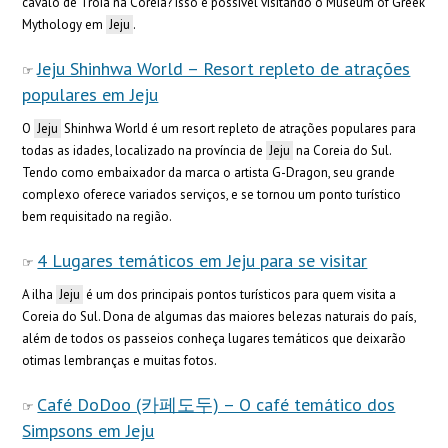
cavalo de Troia na Coreia? Isso é possível visitando o Museum of Greek
Mythology em
Jeju
.
Jeju Shinhwa World – Resort repleto de atrações
populares em Jeju
O
Jeju
Shinhwa World é um resort repleto de atrações populares para
todas as idades, localizado na província de
Jeju
na Coreia do Sul.
Tendo como embaixador da marca o artista G-Dragon, seu grande
complexo oferece variados serviços, e se tornou um ponto turístico
bem requisitado na região.
4 Lugares temáticos em Jeju para se visitar
A ilha
Jeju
é um dos principais pontos turísticos para quem visita a
Coreia do Sul. Dona de algumas das maiores belezas naturais do país,
além de todos os passeios conheça lugares temáticos que deixarão
otimas lembranças e muitas fotos.
Café DoDoo (카페도두) – O café temático dos
Simpsons em Jeju