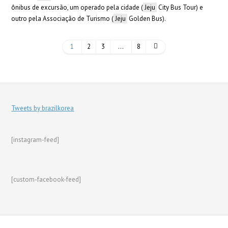
ônibus de excursão, um operado pela cidade (
Jeju
City Bus Tour) e
outro pela Associação de Turismo (
Jeju
Golden Bus).
1
2
3
…
8
Tweets by brazilkorea
[instagram-feed]
[custom-facebook-feed]