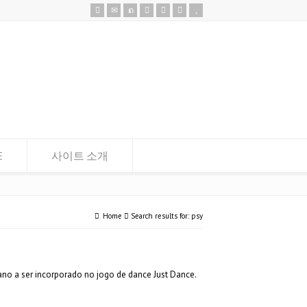
E
사이트 소개
Home
Search results for: psy
no a ser incorporado no jogo de dance Just Dance.