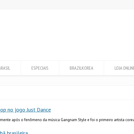
BRASIL
ESPECIAIS
BRAZILKOREA
LOJA ONLIN
pop no jogo Just Dance
ente após o fenômeno da música Gangnam Style e foi o primeiro artista corea
ã brasileira