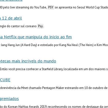
0 pelo live streaming do YouTube,
PSY
se apresenta no Seoul World Cup Stad
 12 de abril
ingle do cantor sul coreano
Psy
.
a Netflix que manipula do início ao fim
r Jang Hang Jun (A Hard Day) e estrelado por Kang Na Heul (The Heirs) e Kim Moo
tecas mais incríveis do mundo
ntão você precisa conhecer a Starfield Library, localizada em um dos maiores 
 CUBE
obrevivência da Mnet chamado Pentagon Maker estreando em 10 de outubro de 
 premiados
ção do Korean HipHop Awards 2019, reconhecendo os nomes de destaque da cena