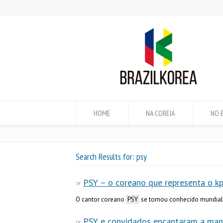
HOME
NA COREIA
NO 
Search Results for: psy
PSY – o coreano que representa o k
O cantor coreano
PSY
se tornou conhecido mundialm
PSY e convidados encantaram a manh