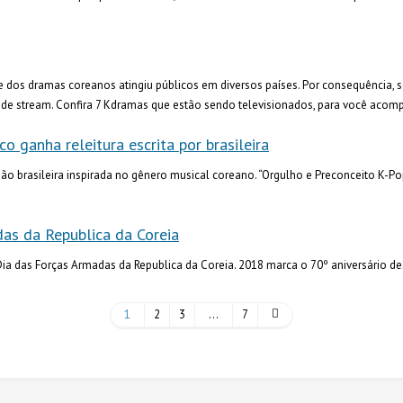
de dos dramas coreanos atingiu públicos em diversos países. Por consequênci
s de stream. Confira 7 Kdramas que estão sendo televisionados, para você acom
o ganha releitura escrita por brasileira
ão brasileira inspirada no gênero musical coreano. “Orgulho e Preconceito K-Po
as da Republica da Coreia
a das Forças Armadas da Republica da Coreia. 2018 marca o 70º aniversário d
1
2
3
…
7