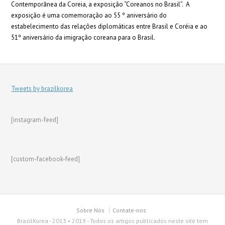
Contemporânea da Coreia, a exposição “Coreanos no Brasil”. A
exposição é uma comemoração ao 55 º aniversário do
estabelecimento das relações diplomáticas entre Brasil e Coréia e ao
51º aniversário da imigração coreana para o Brasil.
Tweets by brazilkorea
[instagram-feed]
[custom-facebook-feed]
Sobre Nós
Contate-nos
BrazilKorea - 2013 • 2019 - Todos os artigos publicados neste site tem