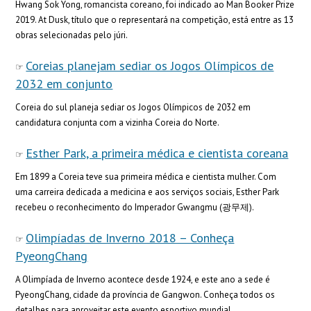
Hwang Sok Yong, romancista coreano, foi indicado ao Man Booker Prize
2019. At Dusk, título que o representará na competição, está entre as 13
obras selecionadas pelo júri.
Coreias planejam sediar os Jogos Olímpicos de
2032 em conjunto
Coreia do sul planeja sediar os Jogos Olímpicos de 2032 em
candidatura conjunta com a vizinha Coreia do Norte.
Esther Park, a primeira médica e cientista coreana
Em 1899 a Coreia teve sua primeira médica e cientista mulher. Com
uma carreira dedicada a medicina e aos serviços sociais, Esther Park
recebeu o reconhecimento do Imperador Gwangmu (광무제).
Olimpíadas de Inverno 2018 – Conheça
PyeongChang
A Olimpíada de Inverno acontece desde 1924, e este ano a sede é
PyeongChang, cidade da província de Gangwon. Conheça todos os
detalhes para aproveitar este evento esportivo mundial.